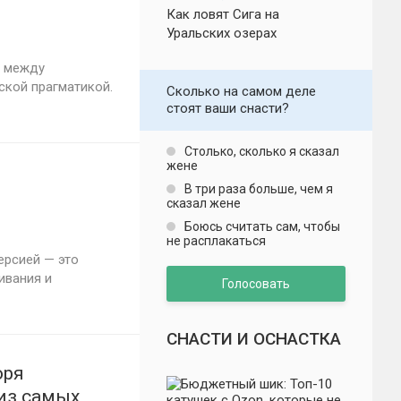
Как ловят Сига на
Уральских озерах
с между
ской прагматикой.
Сколько на самом деле
стоят ваши снасти?
Столько, сколько я сказал
жене
В три раза больше, чем я
сказал жене
Боюсь считать сам, чтобы
не расплакаться
рсией — это
ивания и
Голосовать
СНАСТИ И ОСНАСТКА
оря
 из самых