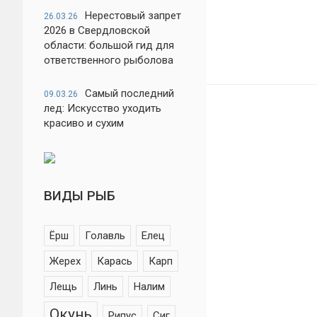
Нерестовый запрет
26.03.26
2026 в Свердловской
области: большой гид для
ответственного рыболова
Самый последний
09.03.26
лед: Искусство уходить
красиво и сухим
ВИДЫ РЫБ
Ёрш
Голавль
Елец
Жерех
Карась
Карп
Лещь
Линь
Налим
Окунь
Рипус
Сиг