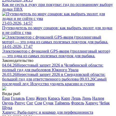
Как не сесть в лужу при покупке: гид по осознанному выбору
лодки ПВХ
23-03-2026, 14:57
Путеводитель по миру сонаров: как выбрать эхолот для лодки
и не сойти с ума
14-01-2026, 17:47
Электромотор с функцией GPS-якоря (троллинговый мотор)
— это одна из самых полезных покупок для рыбака.
Законодательство
04.04.26
Нерестовый запрет 2026 в Челябинской области:
полный гид для рыболовов Южного Урала
26.03.26
Нерестовый запрет 2026 в Свердловской области:
большой гид для ответственного рыболова
09.03.26
Самый
последний лед: Искусство уходить красиво и сухим
Виды рыб
Ёрш
Голавль
Елец
Жерех
Карась
Карп
Лещь
Линь
Налим
Окунь
Рипус
Сиг
Сом
Судак
Таймень
Форель
Хариус
Чебак
Щука
Хариус: Рыба-парус и кошмар для перфекциониста