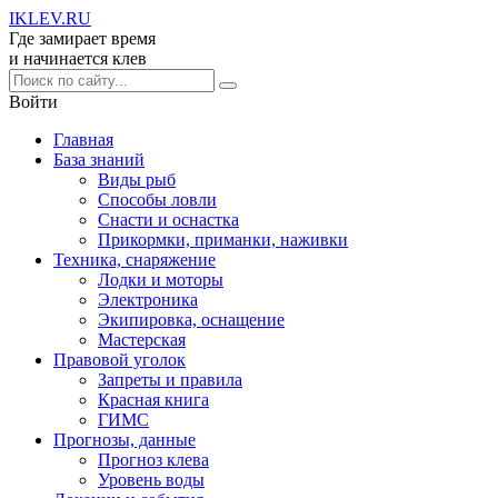
IKLEV
.RU
Где замирает время
и начинается клев
Войти
Главная
База знаний
Виды рыб
Способы ловли
Снасти и оснастка
Прикормки, приманки, наживки
Техника, снаряжение
Лодки и моторы
Электроника
Экипировка, оснащение
Мастерская
Правовой уголок
Запреты и правила
Красная книга
ГИМС
Прогнозы, данные
Прогноз клева
Уровень воды