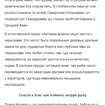
Если в реке живет пеструшка, значит, из этой реки можно
практически без опаски пить. В глобальном смысле она
распространена по всему Северному полушарию, от
ледяных рек Скандинавии до горных хребтов Кавказа и
Средней Азии.
В естественной среде обитания форель ищет места с
укрытиями. Это могут быть поваленные деревья, крупные
камни на дне, подмытые берега или глубокие ямы за
перекатами. Она любит стоять там, где течение
замедляется, но приносит достаточное количество
корма. В платных прудах ситуация иная: там рыба часто
перемещается по акватории кругами или концентрируется
у аэраторов, где вода максимально насыщена
кислородом.
Снасти к бою: как поймать хитрую рыбу
Ловля форели — это интеллектуальная дуэль. Забудьте о