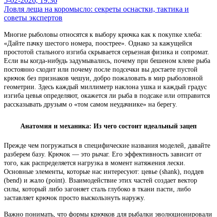
5-02-2026, 19:36
Ловля леща на коромысло: секреты оснастки, тактика и
советы экспертов
Многие рыболовы относятся к выбору крючка как к покупке хлеба:
«Дайте пачку шестого номера, поострее». Однако за кажущейся
простотой стального изгиба скрывается серьезная физика и сопромат.
Если вы когда-нибудь задумывались, почему при бешеном клеве рыба
постоянно сходит или почему после подсечки вы достаете пустой
крючок без признаков чешуи, добро пожаловать в мир рыболовной
геометрии. Здесь каждый миллиметр наклона ушка и каждый градус
изгиба цевья определяют, окажется ли рыба в подсаке или отправится
рассказывать друзьям о «том самом неудачнике» на берегу.
Анатомия и механика: Из чего состоит идеальный зацеп
Прежде чем погружаться в специфические названия моделей, давайте
разберем базу. Крючок — это рычаг. Его эффективность зависит от
того, как распределяется нагрузка в момент натяжения лески.
Основные элементы, которые нас интересуют: цевье (shank), поддев
(bend) и жало (point). Взаимодействие этих частей создает вектор
силы, который либо загоняет сталь глубоко в ткани пасти, либо
заставляет крючок просто выскользнуть наружу.
Важно понимать, что формы крючков для рыбалки эволюционировали