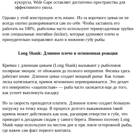
кукуруза, Wide Gape оставляет достаточно пространства для
эффективного укола.
Однако у этой конструкции есть нюанс. Из-за короткого цевья он не
всегда охотно разворачивается сам по себе. Чтобы заставить его
работать на 100%, рыболовы часто используют термоусадочные трубки
или специальные лентяйки (kicker), которые удлиняют плечо и
принудительно направляют жало в нижнюю губу рыбы.
Long Shank: Длинное плечо и мгновенная реакция
Крючки с длинным цевьем (Long Shank) вызывают у рыболовов
полярные эмоции: от обожания до полного неприятия. Физика здесь
работает иначе. Длинное цевье создает мощный рычаг. Как только
леска натягивается, крючок мгновенно переворачивается. Это делает
его невероятно «зацепистым» — рыба часто засекается еще до того,
как успеет выплюнуть насадку.
Но за скорость приходится платить. Длинное плечо создает большую
нагрузку на точку входа. В процессе долгого вываживания такой
крючок может действовать как нож, расширяя отверстие в губе, что
приводит к досадным сходам у самого берега. Именно поэтому Long
Shank чаще используют на чистом дне и при ловле осторожной рыбы,
где важен сам факт первого контакта.