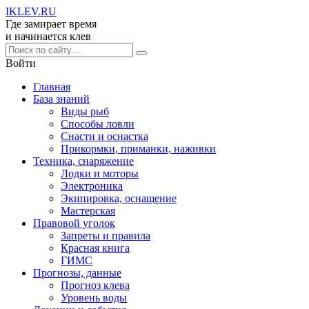
IKLEV
.RU
Где замирает время
и начинается клев
Войти
Главная
База знаний
Виды рыб
Способы ловли
Снасти и оснастка
Прикормки, приманки, наживки
Техника, снаряжение
Лодки и моторы
Электроника
Экипировка, оснащение
Мастерская
Правовой уголок
Запреты и правила
Красная книга
ГИМС
Прогнозы, данные
Прогноз клева
Уровень воды