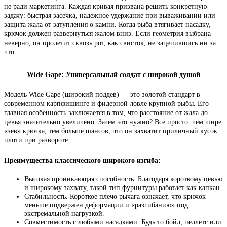
не ради маркетинга. Каждая кривая призвана решить конкретную
задачу: быстрая засечка, надежное удержание при вываживании или
защита жала от затупления о камни. Когда рыба втягивает насадку,
крючок должен развернуться жалом вниз. Если геометрия выбрана
неверно, он пролетит сквозь рот, как свисток, не зацепившись ни за
что.
Wide Gape: Универсальный солдат с широкой душой
Модель Wide Gape (широкий поддев) — это золотой стандарт в
современном карпфишинге и фидерной ловле крупной рыбы. Его
главная особенность заключается в том, что расстояние от жала до
цевья значительно увеличено. Зачем это нужно? Все просто: чем шире
«зев» крючка, тем больше шансов, что он захватит приличный кусок
плоти при развороте.
Преимущества классического широкого изгиба:
Высокая проникающая способность. Благодаря короткому цевью
и широкому захвату, такой тип фурнитуры работает как капкан.
Стабильность. Короткое плечо рычага означает, что крючок
меньше подвержен деформации и «разгибанию» под
экстремальной нагрузкой.
Совместимость с любыми насадками. Будь то бойл, пеллетс или