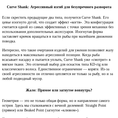
Curve Shank: Агрессивный изгиб для безупречного разворота
Если скрестить предыдущие два типа, получится Curve Shank. Его
цевье изогнуто дугой, что создает эффект «когтя». Эта конфигурация
считается одной из самых эффективных с точки зрения механики без
использования дополнительных аксессуаров. Изогнутая форма
заставляет крючок вращаться в пасти рыбы при малейшем движении
поводка.
Интересно, что такие очертания изделий для ужения позволяют жалу
находиться в максимально агрессивной позиции. Когда рыба
всасывает насадку и пытается уплыть, Curve Shank уже «смотрит» в
мягкие ткани. Это отличный выбор для оснасток типа KD-rig или
классического волоса. Единственное ограничение — коряги. Из-за
своей агрессивности он отлично цепляется не только за рыбу, но и за
любой подводный мусор.
Жало: Прямое или загнутое вовнутрь?
Геометрия — это не только общая форма, но и направление самого
острия. Здесь мы сталкиваемся с вечной дилеммой: Straight Point
(прямое) или Beaked Point (загнутое «клювом»).