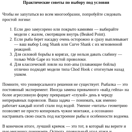
Практические советы по выбору под условия
Чтобы не запутаться во всем многообразии, попробуйте следовать
простой логике:
Если дно замусорено или покрыто камнями — выбирайте
модели с жалом, смотрящим внутрь (Beaked Point).
Если рыба берет насадку очень осторожно и сразу выплевывает
— ваш выбор Long Shank или Curve Shank с их мгновенной
реакцией.
Для силовой борьбы в корягах, где нельзя давать слабину —
только Wide Gape из толстой проволоки.
Для классической ловли на поп-апы (плавающие бойлы)
отлично подходят модели типа Chod Hook с отогнутым назад
ушком.
Помните, что универсального решения не существует. Рыбалка — это
постоянный эксперимент. Иногда замена привычного «вайд гейпа» на
более агрессивную форму превращает «глухой» день в череду
непрерывных паровозов. Ваша задача — понимать, как именно
работает каждый изгиб стали под водой. Умение «читать» геометрию
позволяет не просто копировать чужие монтажи, а осознанно
настраивать свою снасть под настроение рыбы и особенности водоема.
В конечном итоге, лучший крючок — это тот, в который вы верите и
чью механику понимаете. Острота, правильный угол атаки и