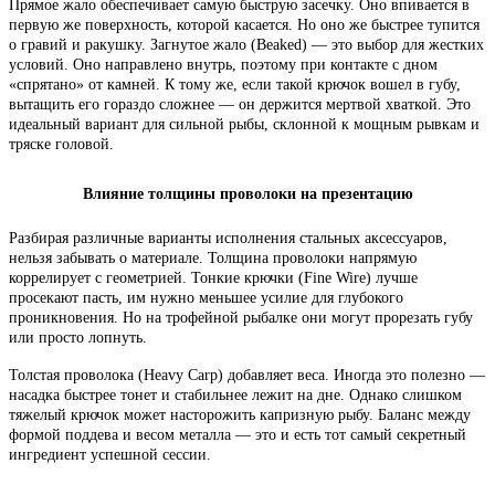
Прямое жало обеспечивает самую быструю засечку. Оно впивается в
первую же поверхность, которой касается. Но оно же быстрее тупится
о гравий и ракушку. Загнутое жало (Beaked) — это выбор для жестких
условий. Оно направлено внутрь, поэтому при контакте с дном
«спрятано» от камней. К тому же, если такой крючок вошел в губу,
вытащить его гораздо сложнее — он держится мертвой хваткой. Это
идеальный вариант для сильной рыбы, склонной к мощным рывкам и
тряске головой.
Влияние толщины проволоки на презентацию
Разбирая различные варианты исполнения стальных аксессуаров,
нельзя забывать о материале. Толщина проволоки напрямую
коррелирует с геометрией. Тонкие крючки (Fine Wire) лучше
просекают пасть, им нужно меньшее усилие для глубокого
проникновения. Но на трофейной рыбалке они могут прорезать губу
или просто лопнуть.
Толстая проволока (Heavy Carp) добавляет веса. Иногда это полезно —
насадка быстрее тонет и стабильнее лежит на дне. Однако слишком
тяжелый крючок может насторожить капризную рыбу. Баланс между
формой поддева и весом металла — это и есть тот самый секретный
ингредиент успешной сессии.