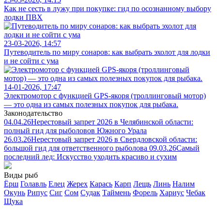
Как не сесть в лужу при покупке: гид по осознанному выбору
лодки ПВХ
23-03-2026, 14:57
Путеводитель по миру сонаров: как выбрать эхолот для лодки
и не сойти с ума
14-01-2026, 17:47
Электромотор с функцией GPS-якоря (троллинговый мотор)
— это одна из самых полезных покупок для рыбака.
Законодательство
04.04.26
Нерестовый запрет 2026 в Челябинской области:
полный гид для рыболовов Южного Урала
26.03.26
Нерестовый запрет 2026 в Свердловской области:
большой гид для ответственного рыболова
09.03.26
Самый
последний лед: Искусство уходить красиво и сухим
Виды рыб
Ёрш
Голавль
Елец
Жерех
Карась
Карп
Лещь
Линь
Налим
Окунь
Рипус
Сиг
Сом
Судак
Таймень
Форель
Хариус
Чебак
Щука